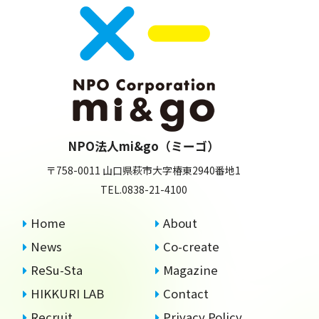
NPO法人mi&go（ミーゴ）
〒758-0011
山口県萩市大字椿東2940番地1
TEL.
0838-21-4100
Home
About
News
Co-create
ReSu-Sta
Magazine
HIKKURI LAB
Contact
Recruit
Privacy Policy